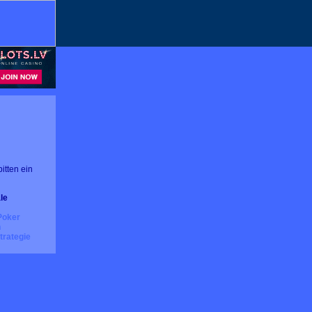
itten ein
le
Poker
n
trategie