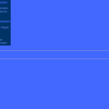
aufen
tomaten
tische
r
ationen
s Vegas
er
omaten