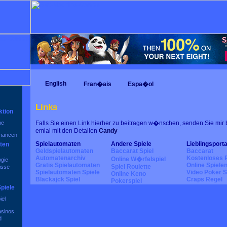
English
Fran�ais
Espa�ol
Links
ktion
he
Falls Sie einen Link hierher zu beitragen w�nschen, senden Sie mir b
emial mit den Detailen
Candy
hancen
Spielautomaten
Andere Spiele
Lieblingsporta
ten
Geldspielautomaten
Baccarat Spiel
Baccarat
Automatenarchiv
Kostenloses 
Online W�rfelspiel
ogie
Gratis Spielautomaten
Online Spiele
Spiel Roulette
isse
Spielautomaten Spiele
Video Poker S
Online Keno
Blackajck Spiel
Craps Regel
Pokerspiel
Spiele
iel
asinos
d